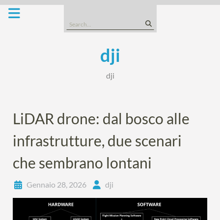
Skip
to
Search
content
for:
dji
dji
LiDAR drone: dal bosco alle
infrastrutture, due scenari
che sembrano lontani
Gennaio 28, 2026
dji