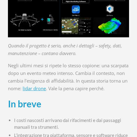
Quando il progetto è serio, anche i dettagli – safety, dati,
manutenzione – contano davvero.
Negli ultimi mesi si ripete lo stesso copione: una scarpata
dopo un evento meteo intenso. Cambia il contesto, non
cambia l’esigenza di affidabilità. In questa storia torna un
nome:
lidar drone
. Vale la pena capire perché.
In breve
I costi nascosti arrivano dai rifacimenti e dai passaggi
manuali tra strumenti.
L’integrazione tra piattaforma, sensore e software riduce