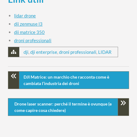
lidar drone
dji zenmuse l3
dji matrice 350
droni professionali
dji
,
dji enterprise
,
droni professionali
,
LIDAR
DJI Matrice: un marchio che racconta come è
cambiata l’industria dei droni
Drone laser scanner: perché il termine è ovunque (e
come capire cosa chiedere)