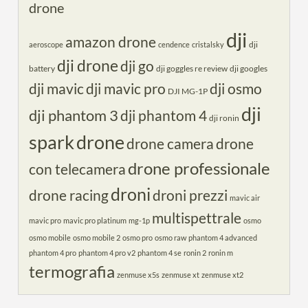
drone
dji
amazon drone
dji
aeroscope
cendence
cristalsky
dji drone
dji go
battery
dji goggles re review
dji googles
dji mavic
dji mavic pro
dji osmo
DJI MG-1P
dji
dji phantom 3
dji phantom 4
dji ronin
spark
drone
drone camera
drone
drone professionale
con telecamera
droni
drone racing
droni prezzi
mavic air
multispettrale
mavic pro
mavic pro platinum
mg-1p
osmo
osmo mobile
osmo mobile 2
osmo pro
osmo raw
phantom 4 advanced
phantom 4 pro
phantom 4 pro v2
phantom 4 se
ronin 2
ronin m
termografia
zenmuse x5s
zenmuse xt
zenmuse xt2