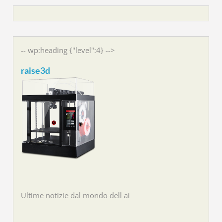
-- wp:heading {"level":4} -->
raise3d
Ultime notizie dal mondo dell ai