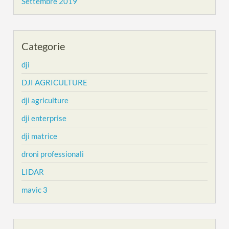
Settembre 2019
Categorie
dji
DJI AGRICULTURE
dji agriculture
dji enterprise
dji matrice
droni professionali
LIDAR
mavic 3