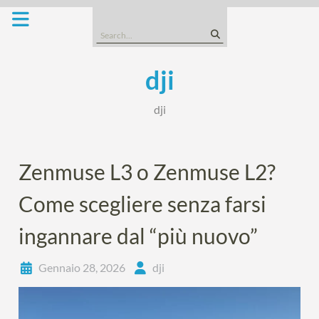
Skip
to
Search
content
for:
dji
dji
Zenmuse L3 o Zenmuse L2?
Come scegliere senza farsi
ingannare dal “più nuovo”
Gennaio 28, 2026
dji