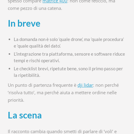
spesso compare
matrice 400
: non come feticcio, ma
come pezzo di una catena.
In breve
La domanda non è solo ‘quale drone’, ma ‘quale procedura’
e ‘quale qualità del dato’.
L’integrazione tra piattaforma, sensore e software riduce
tempi e rischi operativi.
Le checklist brevi, ripetute bene, sono il primo passo per
la ripetibilità.
Un punto di partenza frequente è
dji lidar
: non perché
‘risolva tutto’, ma perché aiuta a mettere ordine nelle
priorità.
La scena
Il racconto cambia quando smetti di parlare di ‘voli’ e