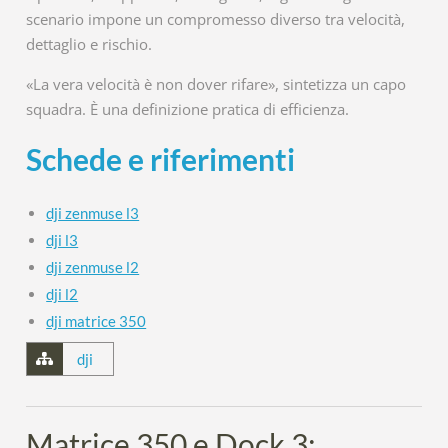
scenario impone un compromesso diverso tra velocità,
dettaglio e rischio.
«La vera velocità è non dover rifare», sintetizza un capo
squadra. È una definizione pratica di efficienza.
Schede e riferimenti
dji zenmuse l3
dji l3
dji zenmuse l2
dji l2
dji matrice 350
dji
Matrice 350 e Dock 3: