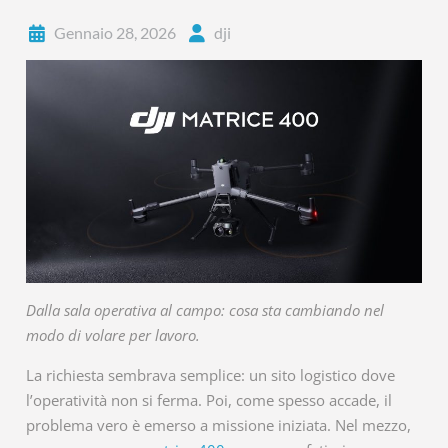
Gennaio 28, 2026
dji
Dalla sala operativa al campo: cosa sta cambiando nel
modo di volare per lavoro.
La richiesta sembrava semplice: un sito logistico dove
l’operatività non si ferma. Poi, come spesso accade, il
problema vero è emerso a missione iniziata. Nel mezzo,