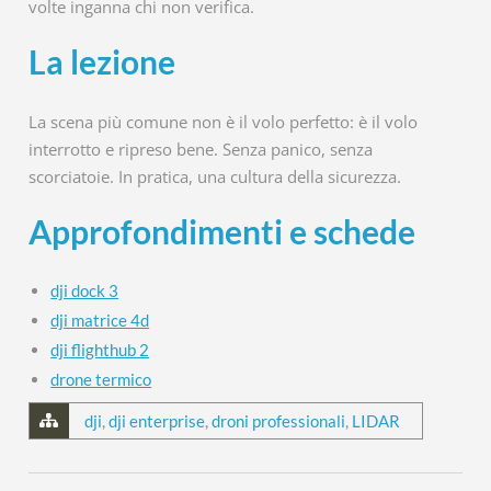
volte inganna chi non verifica.
La lezione
La scena più comune non è il volo perfetto: è il volo
interrotto e ripreso bene. Senza panico, senza
scorciatoie. In pratica, una cultura della sicurezza.
Approfondimenti e schede
dji dock 3
dji matrice 4d
dji flighthub 2
drone termico
dji
,
dji enterprise
,
droni professionali
,
LIDAR