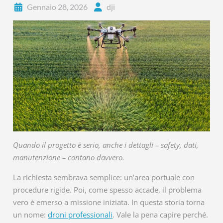
Gennaio 28, 2026
dji
Quando il progetto è serio, anche i dettagli – safety, dati,
manutenzione – contano davvero.
La richiesta sembrava semplice: un’area portuale con
procedure rigide. Poi, come spesso accade, il problema
vero è emerso a missione iniziata. In questa storia torna
un nome:
droni professionali
. Vale la pena capire perché.