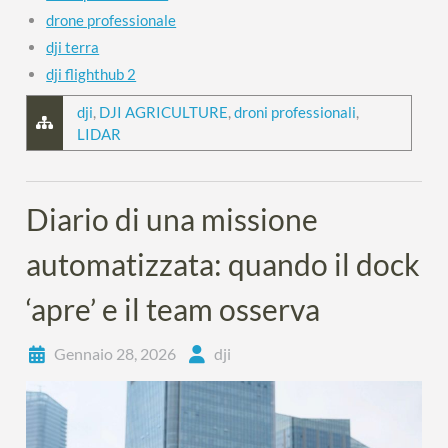
drone professionale
dji terra
dji flighthub 2
dji
,
DJI AGRICULTURE
,
droni professionali
,
LIDAR
Diario di una missione
automatizzata: quando il dock
‘apre’ e il team osserva
Gennaio 28, 2026
dji