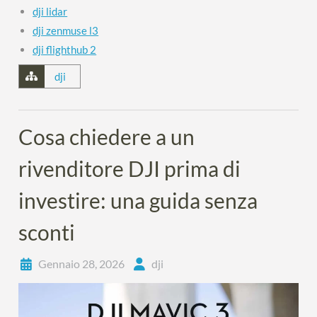
dji lidar
dji zenmuse l3
dji flighthub 2
dji
Cosa chiedere a un
rivenditore DJI prima di
investire: una guida senza
sconti
Gennaio 28, 2026
dji