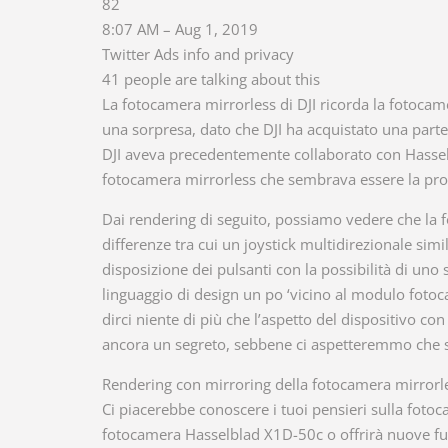
82
8:07 AM – Aug 1, 2019
Twitter Ads info and privacy
41 people are talking about this
La fotocamera mirrorless di DJI ricorda la fotoca
una sorpresa, dato che DJI ha acquistato una parte
DJI aveva precedentemente collaborato con Hassel
fotocamera mirrorless che sembrava essere la pros
Dai rendering di seguito, possiamo vedere che la 
differenze tra cui un joystick multidirezionale simi
disposizione dei pulsanti con la possibilità di un
linguaggio di design un po ‘vicino al modulo fotoc
dirci niente di più che l’aspetto del dispositivo c
ancora un segreto, sebbene ci aspetteremmo che 
Rendering con mirroring della fotocamera mirrorle
Ci piacerebbe conoscere i tuoi pensieri sulla fotoc
fotocamera Hasselblad X1D-50c o offrirà nuove fun