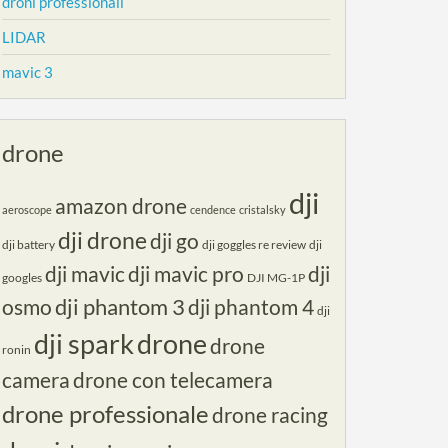
droni professionali
LIDAR
mavic 3
drone
dji
amazon drone
aeroscope
cendence
cristalsky
dji drone
dji go
dji battery
dji goggles re review
dji
dji mavic
dji mavic pro
dji
googles
DJI MG-1P
dji phantom 3
osmo
dji phantom 4
dji
dji spark
drone
drone
ronin
camera
drone con telecamera
drone professionale
drone racing