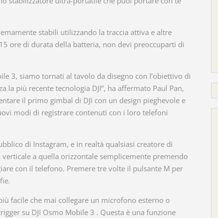
 stabilizzatore ultra-portatile che puoi portare con te
mamente stabili utilizzando la traccia attiva e altre
5 ore di durata della batteria, non devi preoccuparti di
 3, siamo tornati al tavolo da disegno con l’obiettivo di
za la più recente tecnologia DJI”, ha affermato Paul Pan,
entare il primo gimbal di DJI con un design pieghevole e
ovi modi di registrare contenuti con i loro telefoni
ubblico di Instagram, e in realtà qualsiasi creatore di
ità verticale a quella orizzontale semplicemente premendo
are con il telefono. Premere tre volte il pulsante M per
fie.
 più facile che mai collegare un microfono esterno o
il trigger su DJI Osmo Mobile 3 . Questa è una funzione