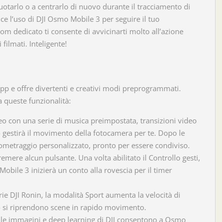
 ruotarlo o a centrarlo di nuovo durante il tracciamento di
e l’uso di DJI Osmo Mobile 3 per seguire il tuo
m dedicato ti consente di avvicinarti molto all’azione
filmati. Inteligente!
app e offre divertenti e creativi modi preprogrammati.
a queste funzionalità:
ideo con una serie di musica preimpostata, transizioni video
mo gestirà il movimento della fotocamera per te. Dopo le
ometraggio personalizzato, pronto per essere condiviso.
remere alcun pulsante. Una volta abilitato il Controllo gesti,
obile 3 inizierà un conto alla rovescia per il timer
erie DJI Ronin, la modalità Sport aumenta la velocità di
do si riprendono scene in rapido movimento.
delle immagini e deep learning di DJI consentono a Osmo