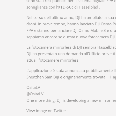
sono stati resi pubblici per il sistema digitale FP
somiglianza con l’X1D-50c di Hasselblad .
Nel corso dell’ultimo anno, DJI ha ampliato la sua of
droni. In breve tempo, hanno lanciato DJI Osmo Poc
FPV e stanno per lanciare DJI Osmo Mobile 3 e o
sappiamo ancora se questa nuova fotocamera DJI 
La fotocamera mirrorless di DJI sembra Hasselbl
DJI ha presentato una domanda all’Ufficio brevett
attuali fotocamere mirrorless.
L’applicazione è stata annunciata pubblicamente il 2
Shenzhen Sain Biji e originariamente trovata il 1 a
OsitaLV
@OsitaLV
One more thing, DJI is developing a new mirror l
View image on Twitter