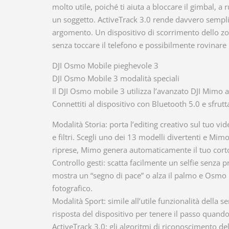
molto utile, poiché ti aiuta a bloccare il gimbal, a
un soggetto. ActiveTrack 3.0 rende davvero semplic
argomento. Un dispositivo di scorrimento dello zoo
senza toccare il telefono e possibilmente rovinare i 
DJI Osmo Mobile pieghevole 3
DJI Osmo Mobile 3 modalità speciali
Il DJI Osmo mobile 3 utilizza l’avanzato DJI Mimo 
Connettiti al dispositivo con Bluetooth 5.0 e sfrutt
Modalità Storia: porta l’editing creativo sul tuo v
e filtri. Scegli uno dei 13 modelli divertenti e Mi
riprese, Mimo genera automaticamente il tuo cort
Controllo gesti: scatta facilmente un selfie senza p
mostra un “segno di pace” o alza il palmo e Osmo M
fotografico.
Modalità Sport: simile all’utile funzionalità della s
risposta del dispositivo per tenere il passo quan
ActiveTrack 3.0: gli algoritmi di riconoscimento 