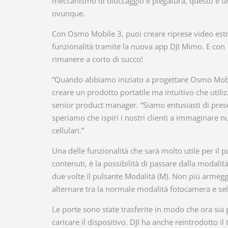
meccanismo di bloccaggio e piegatura, questo è uno
ovunque.
Con Osmo Mobile 3, puoi creare riprese video estre
funzionalità tramite la nuova app DJI Mimo. E con 1
rimanere a corto di succo!
“Quando abbiamo iniziato a progettare Osmo Mobile
creare un prodotto portatile ma intuitivo che utiliz
senior product manager. “Siamo entusiasti di pres
speriamo che ispiri i nostri clienti a immaginare nu
cellulari.”
Una delle funzionalità che sarà molto utile per il p
contenuti, è la possibilità di passare dalla modal
due volte il pulsante Modalità (M). Non più armeggi
alternare tra la normale modalità fotocamera e sel
Le porte sono state trasferite in modo che ora sia
caricare il dispositivo. DJI ha anche reintrodotto 