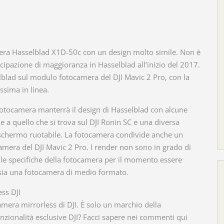
mera Hasselblad X1D-50c con un design molto simile. Non è
cipazione di maggioranza in Hasselblad all’inizio del 2017.
blad sul modulo fotocamera del DJI Mavic 2 Pro, con la
sima in linea.
fotocamera manterrà il design di Hasselblad con alcune
le a quello che si trova sul DJI Ronin SC e una diversa
o schermo ruotabile. La fotocamera condivide anche un
amera del DJI Mavic 2 Pro. I render non sono in grado di
on le specifiche della fotocamera per il momento essere
sia una fotocamera di medio formato.
ss DJI
amera mirrorless di DJI. È solo un marchio della
zionalità esclusive DJI? Facci sapere nei commenti qui