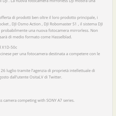
V di DJI . La nuova fotocamera mirrorless DJI mostra una
ferta di prodotti ben oltre il loro prodotto principale, i
ket , DJI Osmo Action , DJI Robomaster S1 , il sistema DJI
ra probabilmente una nuova fotocamera mirrorless. Non
sarà di medio formato come Hasselblad.
ad X1D-50c
i cinese per una fotocamera destinata a competere con le
6 luglio tramite l’agenzia di proprietà intellettuale di
gosto dall’utente OsitaLV di Twitter.
ess camera competing with SONY A7 series.