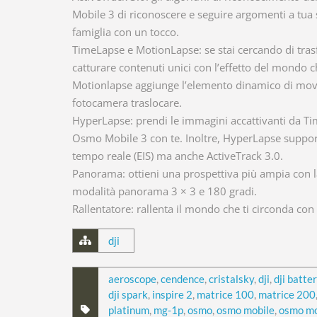
Mobile 3 di riconoscere e seguire argomenti a tua s
famiglia con un tocco.
TimeLapse e MotionLapse: se stai cercando di tras
catturare contenuti unici con l’effetto del mondo
Motionlapse aggiunge l’elemento dinamico di movi
fotocamera traslocare.
HyperLapse: prendi le immagini accattivanti da
Osmo Mobile 3 con te. Inoltre, HyperLapse supporta
tempo reale (EIS) ma anche ActiveTrack 3.0.
Panorama: ottieni una prospettiva più ampia con l
modalità panorama 3 × 3 e 180 gradi.
Rallentatore: rallenta il mondo che ti circonda co
dji
aeroscope
,
cendence
,
cristalsky
,
dji
,
dji batte
dji spark
,
inspire 2
,
matrice 100
,
matrice 200
platinum
,
mg-1p
,
osmo
,
osmo mobile
,
osmo mo