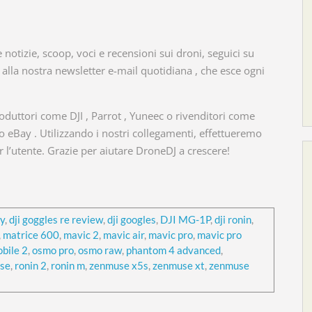
notizie, scoop, voci e recensioni sui droni, seguici su
i alla nostra newsletter e-mail quotidiana , che esce ogni
duttori come DJI , Parrot , Yuneec o rivenditori come
eBay . Utilizzando i nostri collegamenti, effettueremo
 l’utente. Grazie per aiutare DroneDJ a crescere!
ry
,
dji goggles re review
,
dji googles
,
DJI MG-1P
,
dji ronin
,
,
matrice 600
,
mavic 2
,
mavic air
,
mavic pro
,
mavic pro
bile 2
,
osmo pro
,
osmo raw
,
phantom 4 advanced
,
 se
,
ronin 2
,
ronin m
,
zenmuse x5s
,
zenmuse xt
,
zenmuse