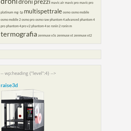
droni
droni prezzi
mavic air
mavic pro
mavic pro
multispettrale
platinum
mg-1p
osmo
osmo mobile
osmo mobile 2
osmo pro
osmo raw
phantom 4 advanced
phantom 4
pro
phantom 4 pro v2
phantom 4 se
ronin 2
ronin m
termografia
zenmuse x5s
zenmuse xt
zenmuse xt2
-- wp:heading {"level":4} -->
raise3d