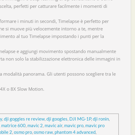
celta, perfetti per catturare facilmente i momenti di
formare i minuti in secondi, Timelapse è perfetto per
 che si muove più velocemente intorno a te, mentre
mento al tuo Timelapse impostando i punti per la
 Timelapse e aggiungi movimento spostando manualmente
 non solo la stabilizzazione elettronica delle immagini in
a modalità panorama. Gli utenti possono scegliere tra le
n 4X o 8X Slow Motion.
ry
,
dji goggles re review
,
dji googles
,
DJI MG-1P
,
dji ronin
,
,
matrice 600
,
mavic 2
,
mavic air
,
mavic pro
,
mavic pro
bile 2
,
osmo pro
,
osmo raw
,
phantom 4 advanced
,