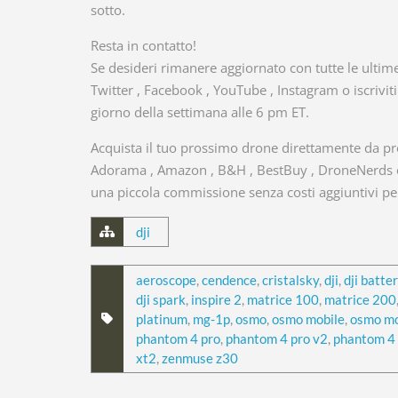
sotto.
Resta in contatto!
Se desideri rimanere aggiornato con tutte le ultime 
Twitter , Facebook , YouTube , Instagram o iscrivit
giorno della settimana alle 6 pm ET.
Acquista il tuo prossimo drone direttamente da pro
Adorama , Amazon , B&H , BestBuy , DroneNerds o 
una piccola commissione senza costi aggiuntivi per
dji
aeroscope
,
cendence
,
cristalsky
,
dji
,
dji batte
dji spark
,
inspire 2
,
matrice 100
,
matrice 200
platinum
,
mg-1p
,
osmo
,
osmo mobile
,
osmo mo
phantom 4 pro
,
phantom 4 pro v2
,
phantom 4
xt2
,
zenmuse z30