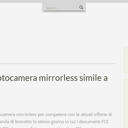
Search
for:
otocamera mirrorless simile a
ocamera mirrorless per competere con le attuali offerte di
da di brevetto lo stesso giorno in cui i documenti FCC