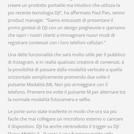
creare un prodotto portatile ma intuitivo che utilizza la
più recente tecnologia DJI”, ha affermato Paul Pan, senior
product manager. “Siamo entusiasti di presentare il
primo gimbal di DJI con un design pieghevole e speriamo
che ispiri i nostri clienti a immaginare nuovi modi di
registrare contenuti con i loro telefoni cellulari.”
Una delle funzionalità che sarà molto utile per il pubblico
di Instagram, e in realtà qualsiasi creatore di contenuti, è
la possibilità di passare dalla modalità verticale a quella
orizzontale semplicemente premendo due volte il
pulsante Modalità (M). Non più armeggiare con il
telefono. Premere tre volte il pulsante M per alternare tra
la normale modalità fotocamera e selfie.
Le porte sono state trasferite in modo che ora sia più
facile che mai collegare un microfono esterno o caricare
il dispositivo. DJI ha anche reintrodotto il trigger su DJI
Osmo Mobile 3 . Questa è una funzione molto utile,