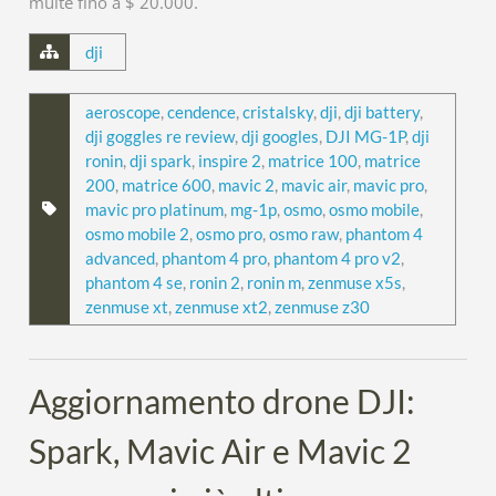
multe fino a $ 20.000.
dji
aeroscope
,
cendence
,
cristalsky
,
dji
,
dji battery
,
dji goggles re review
,
dji googles
,
DJI MG-1P
,
dji
ronin
,
dji spark
,
inspire 2
,
matrice 100
,
matrice
200
,
matrice 600
,
mavic 2
,
mavic air
,
mavic pro
,
mavic pro platinum
,
mg-1p
,
osmo
,
osmo mobile
,
osmo mobile 2
,
osmo pro
,
osmo raw
,
phantom 4
advanced
,
phantom 4 pro
,
phantom 4 pro v2
,
phantom 4 se
,
ronin 2
,
ronin m
,
zenmuse x5s
,
zenmuse xt
,
zenmuse xt2
,
zenmuse z30
Aggiornamento drone DJI:
Spark, Mavic Air e Mavic 2