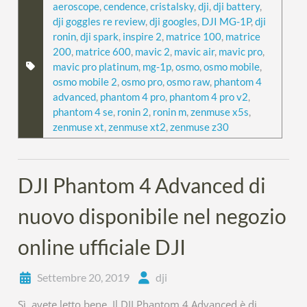
aeroscope
,
cendence
,
cristalsky
,
dji
,
dji battery
,
dji goggles re review
,
dji googles
,
DJI MG-1P
,
dji
ronin
,
dji spark
,
inspire 2
,
matrice 100
,
matrice
200
,
matrice 600
,
mavic 2
,
mavic air
,
mavic pro
,
mavic pro platinum
,
mg-1p
,
osmo
,
osmo mobile
,
osmo mobile 2
,
osmo pro
,
osmo raw
,
phantom 4
advanced
,
phantom 4 pro
,
phantom 4 pro v2
,
phantom 4 se
,
ronin 2
,
ronin m
,
zenmuse x5s
,
zenmuse xt
,
zenmuse xt2
,
zenmuse z30
DJI Phantom 4 Advanced di
nuovo disponibile nel negozio
online ufficiale DJI
Settembre 20, 2019
dji
Sì, avete letto bene. Il DJI Phantom 4 Advanced è di