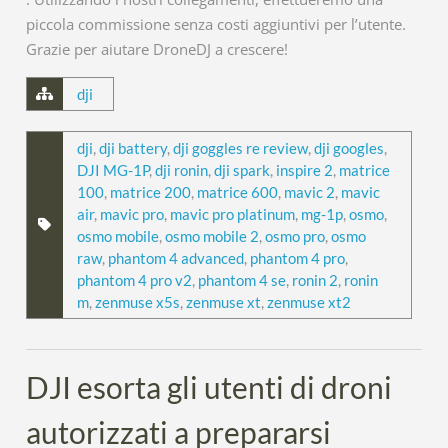
piccola commissione senza costi aggiuntivi per l’utente.
Grazie per aiutare DroneDJ a crescere!
dji
dji
,
dji battery
,
dji goggles re review
,
dji googles
,
DJI MG-1P
,
dji ronin
,
dji spark
,
inspire 2
,
matrice
100
,
matrice 200
,
matrice 600
,
mavic 2
,
mavic
air
,
mavic pro
,
mavic pro platinum
,
mg-1p
,
osmo
,
osmo mobile
,
osmo mobile 2
,
osmo pro
,
osmo
raw
,
phantom 4 advanced
,
phantom 4 pro
,
phantom 4 pro v2
,
phantom 4 se
,
ronin 2
,
ronin
m
,
zenmuse x5s
,
zenmuse xt
,
zenmuse xt2
DJI esorta gli utenti di droni
autorizzati a prepararsi