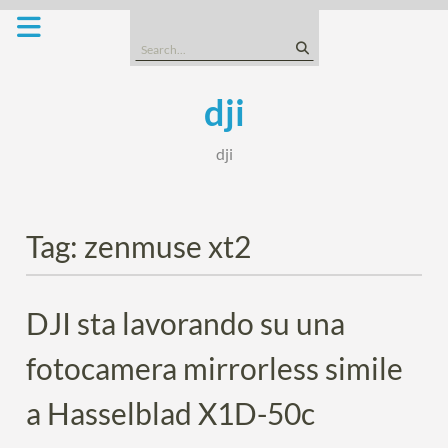
Skip
to
Search
content
for:
dji
dji
Tag:
zenmuse xt2
DJI sta lavorando su una
fotocamera mirrorless simile
a Hasselblad X1D-50c