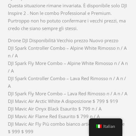
Questa situazione rimane invariata. È disponibile solo DJI
Inspire 2 . Non le combo Professional e Premium.
Purtroppo non ho potuto confermare i vecchi prezzi, ma
credo che siano sempre gli stessi.
Drone DJI Disponibilità Vecchio prezzo Nuovo prezzo
DJI Spark Controller Combo – Alpine White Rimosso n / A
n / A
DJI Spark Fly More Combo – Alpine White Rimosso n / A n
/ A
DJI Spark Controller Combo – Lava Red Rimosso n / A n /
A
DJI Spark Fly More Combo – Lava Red Rimosso n / A n / A
DJI Mavic Air Arctic White A disposizione $ 799 $ 919
DJI Mavic Air Onyx Black Esaurito $ 799 n / A
DJI Mavic Air Flame Red Esaurito $ 799 n / A
DJI Mavic Air Fly Più combo bianco artico A disposizione
Italian
$ 999 $ 999