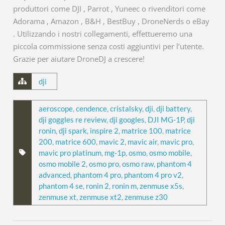
produttori come DJI , Parrot , Yuneec o rivenditori come
Adorama , Amazon , B&H , BestBuy , DroneNerds o eBay
. Utilizzando i nostri collegamenti, effettueremo una
piccola commissione senza costi aggiuntivi per l’utente.
Grazie per aiutare DroneDJ a crescere!
dji
aeroscope
,
cendence
,
cristalsky
,
dji
,
dji battery
,
dji goggles re review
,
dji googles
,
DJI MG-1P
,
dji
ronin
,
dji spark
,
inspire 2
,
matrice 100
,
matrice
200
,
matrice 600
,
mavic 2
,
mavic air
,
mavic pro
,
mavic pro platinum
,
mg-1p
,
osmo
,
osmo mobile
,
osmo mobile 2
,
osmo pro
,
osmo raw
,
phantom 4
advanced
,
phantom 4 pro
,
phantom 4 pro v2
,
phantom 4 se
,
ronin 2
,
ronin m
,
zenmuse x5s
,
zenmuse xt
,
zenmuse xt2
,
zenmuse z30