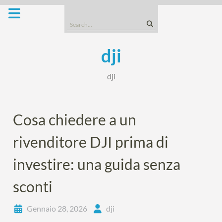
Skip
to
Search
content
for:
dji
dji
Cosa chiedere a un
rivenditore DJI prima di
investire: una guida senza
sconti
Gennaio 28, 2026
dji