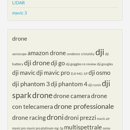
LIDAR
mavic 3
drone
dji
amazon drone
dji
aeroscope
cendence
cristalsky
dji drone
dji go
battery
dji goggles re review
dji googles
dji mavic
dji mavic pro
dji osmo
DJI MG-1P
dji
dji phantom 3
dji phantom 4
dji ronin
spark
drone
drone camera
drone
drone professionale
con telecamera
droni
drone racing
droni prezzi
mavic air
multispettrale
mavic pro
mavic pro platinum
mg-1p
osmo