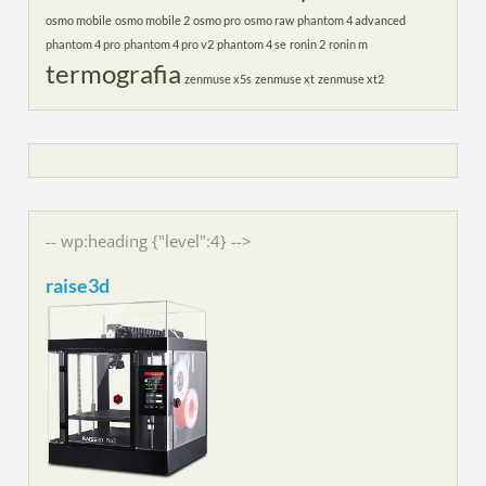
osmo mobile
osmo mobile 2
osmo pro
osmo raw
phantom 4 advanced
phantom 4 pro
phantom 4 pro v2
phantom 4 se
ronin 2
ronin m
termografia
zenmuse x5s
zenmuse xt
zenmuse xt2
-- wp:heading {"level":4} -->
raise3d