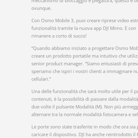
meccanismo di bloccaggio e piegatura, questo è uno
ovunque.
Con Osmo Mobile 3, puoi creare riprese video estre
funzionalità tramite la nuova app DJI Mimo. E con 1
rimanere a corto di succo!
“Quando abbiamo iniziato a progettare Osmo Mobile
creare un prodotto portatile ma intuitivo che utiliz
senior product manager. “Siamo entusiasti di pres
speriamo che ispiri i nostri clienti a immaginare nu
cellulari.”
Una delle funzionalità che sarà molto utile per il p
contenuti, è la possibilità di passare dalla modal
due volte il pulsante Modalità (M). Non più armeggi
alternare tra la normale modalità fotocamera e sel
Le porte sono state trasferite in modo che ora sia
caricare il dispositivo. DJI ha anche reintrodotto 