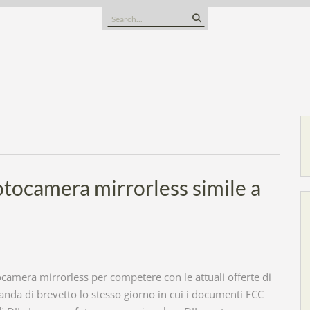
Search
for:
otocamera mirrorless simile a
ocamera mirrorless per competere con le attuali offerte di
da di brevetto lo stesso giorno in cui i documenti FCC