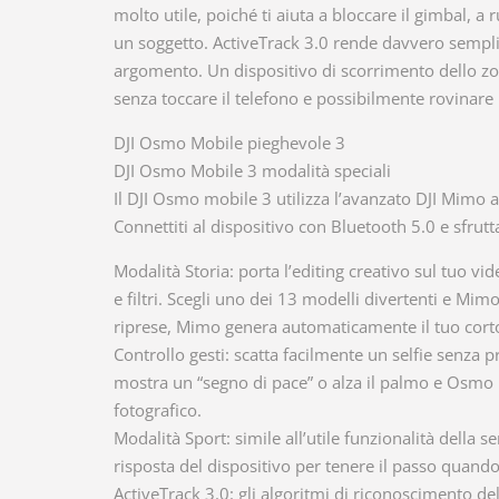
molto utile, poiché ti aiuta a bloccare il gimbal, a
un soggetto. ActiveTrack 3.0 rende davvero semplic
argomento. Un dispositivo di scorrimento dello zoo
senza toccare il telefono e possibilmente rovinare i 
DJI Osmo Mobile pieghevole 3
DJI Osmo Mobile 3 modalità speciali
Il DJI Osmo mobile 3 utilizza l’avanzato DJI Mimo 
Connettiti al dispositivo con Bluetooth 5.0 e sfrutt
Modalità Storia: porta l’editing creativo sul tuo v
e filtri. Scegli uno dei 13 modelli divertenti e Mi
riprese, Mimo genera automaticamente il tuo cort
Controllo gesti: scatta facilmente un selfie senza p
mostra un “segno di pace” o alza il palmo e Osmo M
fotografico.
Modalità Sport: simile all’utile funzionalità della s
risposta del dispositivo per tenere il passo quan
ActiveTrack 3.0: gli algoritmi di riconoscimento 