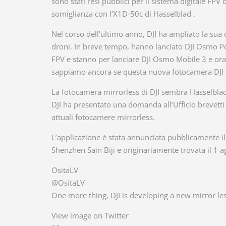
sono stati resi pubblici per il sistema digitale FP
somiglianza con l’X1D-50c di Hasselblad .
Nel corso dell’ultimo anno, DJI ha ampliato la sua of
droni. In breve tempo, hanno lanciato DJI Osmo Poc
FPV e stanno per lanciare DJI Osmo Mobile 3 e o
sappiamo ancora se questa nuova fotocamera DJI 
La fotocamera mirrorless di DJI sembra Hasselbl
DJI ha presentato una domanda all’Ufficio brevett
attuali fotocamere mirrorless.
L’applicazione è stata annunciata pubblicamente il 2
Shenzhen Sain Biji e originariamente trovata il 1 a
OsitaLV
@OsitaLV
One more thing, DJI is developing a new mirror l
View image on Twitter