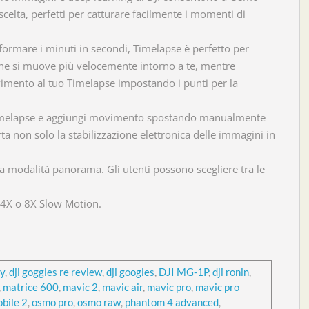
celta, perfetti per catturare facilmente i momenti di
formare i minuti in secondi, Timelapse è perfetto per
 che si muove più velocemente intorno a te, mentre
mento al tuo Timelapse impostando i punti per la
 Timelapse e aggiungi movimento spostando manualmente
 non solo la stabilizzazione elettronica delle immagini in
a modalità panorama. Gli utenti possono scegliere tra le
n 4X o 8X Slow Motion.
ry
,
dji goggles re review
,
dji googles
,
DJI MG-1P
,
dji ronin
,
,
matrice 600
,
mavic 2
,
mavic air
,
mavic pro
,
mavic pro
bile 2
,
osmo pro
,
osmo raw
,
phantom 4 advanced
,