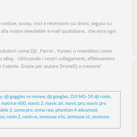
notizie, scoop, voci e recensioni sui droni, seguici su
i alla nostra newsletter e-mail quotidiana , che esce ogni
duttori come DJI , Parrot , Yuneec o rivenditori come
eBay . Utilizzando i nostri collegamenti, effettueremo
 l’utente. Grazie per aiutare DroneDJ a crescere!
ry
,
dji goggles re review
,
dji googles
,
DJI MG-1P
,
dji ronin
,
,
matrice 600
,
mavic 2
,
mavic air
,
mavic pro
,
mavic pro
bile 2
,
osmo pro
,
osmo raw
,
phantom 4 advanced
,
 se
,
ronin 2
,
ronin m
,
zenmuse x5s
,
zenmuse xt
,
zenmuse