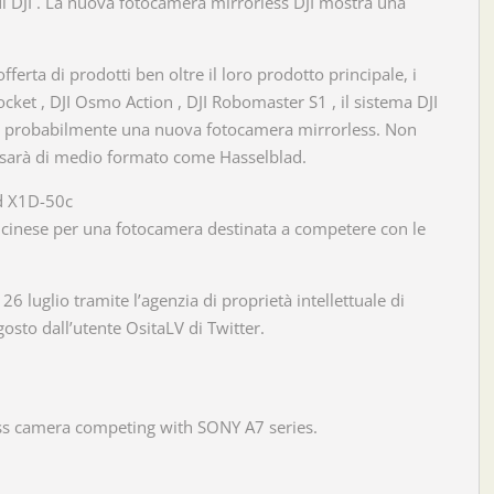
V di DJI . La nuova fotocamera mirrorless DJI mostra una
ferta di prodotti ben oltre il loro prodotto principale, i
ket , DJI Osmo Action , DJI Robomaster S1 , il sistema DJI
ra probabilmente una nuova fotocamera mirrorless. Non
sarà di medio formato come Hasselblad.
ad X1D-50c
i cinese per una fotocamera destinata a competere con le
6 luglio tramite l’agenzia di proprietà intellettuale di
gosto dall’utente OsitaLV di Twitter.
ess camera competing with SONY A7 series.