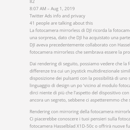
82
8:07 AM – Aug 1, 2019
Twitter Ads info and privacy
41 people are talking about this
La fotocamera mirrorless di DJI ricorda la fotoca
una sorpresa, dato che DJI ha acquistato una parte
DJI aveva precedentemente collaborato con Hassel
fotocamera mirrorless che sembrava essere la pros
Dai rendering di seguito, possiamo vedere che la 
differenze tra cui un joystick multidirezionale simi
disposizione dei pulsanti con la possibilità di un
linguaggio di design un po ‘vicino al modulo fotoc
dirci niente di più che l’aspetto del dispositivo c
ancora un segreto, sebbene ci aspetteremmo che 
Rendering con mirroring della fotocamera mirrorle
Ci piacerebbe conoscere i tuoi pensieri sulla fotoc
fotocamera Hasselblad X1D-50c o offrirà nuove fun