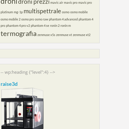
droni
droni prezzi
mavic air
mavic pro
mavic pro
multispettrale
platinum
mg-1p
osmo
osmo mobile
osmo mobile 2
osmo pro
osmo raw
phantom 4 advanced
phantom 4
pro
phantom 4 pro v2
phantom 4 se
ronin 2
ronin m
termografia
zenmuse x5s
zenmuse xt
zenmuse xt2
-- wp:heading {"level":4} -->
raise3d