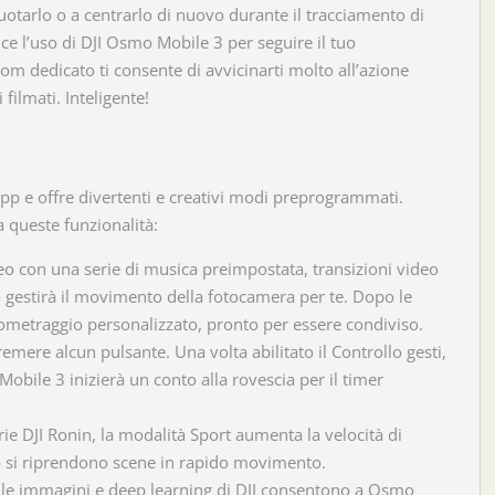
 ruotarlo o a centrarlo di nuovo durante il tracciamento di
e l’uso di DJI Osmo Mobile 3 per seguire il tuo
m dedicato ti consente di avvicinarti molto all’azione
filmati. Inteligente!
app e offre divertenti e creativi modi preprogrammati.
a queste funzionalità:
ideo con una serie di musica preimpostata, transizioni video
mo gestirà il movimento della fotocamera per te. Dopo le
ometraggio personalizzato, pronto per essere condiviso.
remere alcun pulsante. Una volta abilitato il Controllo gesti,
obile 3 inizierà un conto alla rovescia per il timer
erie DJI Ronin, la modalità Sport aumenta la velocità di
do si riprendono scene in rapido movimento.
delle immagini e deep learning di DJI consentono a Osmo