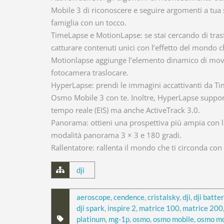
Mobile 3 di riconoscere e seguire argomenti a tua s
famiglia con un tocco.
TimeLapse e MotionLapse: se stai cercando di tras
catturare contenuti unici con l’effetto del mondo
Motionlapse aggiunge l’elemento dinamico di movi
fotocamera traslocare.
HyperLapse: prendi le immagini accattivanti da
Osmo Mobile 3 con te. Inoltre, HyperLapse supporta
tempo reale (EIS) ma anche ActiveTrack 3.0.
Panorama: ottieni una prospettiva più ampia con l
modalità panorama 3 × 3 e 180 gradi.
Rallentatore: rallenta il mondo che ti circonda co
dji
aeroscope
,
cendence
,
cristalsky
,
dji
,
dji batte
dji spark
,
inspire 2
,
matrice 100
,
matrice 200
platinum
,
mg-1p
,
osmo
,
osmo mobile
,
osmo mo