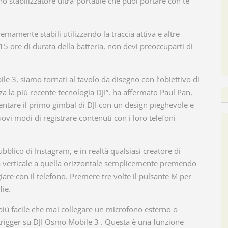
 stabilizzatore ultra-portatile che puoi portare con te
mamente stabili utilizzando la traccia attiva e altre
5 ore di durata della batteria, non devi preoccuparti di
 3, siamo tornati al tavolo da disegno con l’obiettivo di
za la più recente tecnologia DJI”, ha affermato Paul Pan,
entare il primo gimbal di DJI con un design pieghevole e
ovi modi di registrare contenuti con i loro telefoni
ubblico di Instagram, e in realtà qualsiasi creatore di
ità verticale a quella orizzontale semplicemente premendo
are con il telefono. Premere tre volte il pulsante M per
fie.
 più facile che mai collegare un microfono esterno o
il trigger su DJI Osmo Mobile 3 . Questa è una funzione