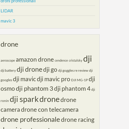
droni professionali
LIDAR
mavic 3
drone
dji
amazon drone
aeroscope
cendence
cristalsky
dji drone
dji go
dji battery
dji goggles re review
dji
dji mavic
dji mavic pro
dji
googles
DJI MG-1P
dji phantom 3
osmo
dji phantom 4
dji
dji spark
drone
drone
ronin
camera
drone con telecamera
drone professionale
drone racing