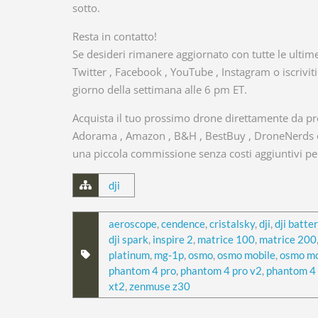
sotto.
Resta in contatto!
Se desideri rimanere aggiornato con tutte le ultime 
Twitter , Facebook , YouTube , Instagram o iscrivit
giorno della settimana alle 6 pm ET.
Acquista il tuo prossimo drone direttamente da pro
Adorama , Amazon , B&H , BestBuy , DroneNerds o 
una piccola commissione senza costi aggiuntivi per
dji
aeroscope
,
cendence
,
cristalsky
,
dji
,
dji batte
dji spark
,
inspire 2
,
matrice 100
,
matrice 200
platinum
,
mg-1p
,
osmo
,
osmo mobile
,
osmo mo
phantom 4 pro
,
phantom 4 pro v2
,
phantom 4
xt2
,
zenmuse z30