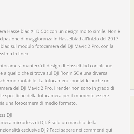
mera Hasselblad X1D-50c con un design molto simile. Non è
cipazione di maggioranza in Hasselblad all’inizio del 2017.
blad sul modulo fotocamera del DJI Mavic 2 Pro, con la
sima in linea.
fotocamera manterrà il design di Hasselblad con alcune
le a quello che si trova sul DJI Ronin SC e una diversa
o schermo ruotabile. La fotocamera condivide anche un
amera del DJI Mavic 2 Pro. I render non sono in grado di
on le specifiche della fotocamera per il momento essere
sia una fotocamera di medio formato.
ss DJI
amera mirrorless di DJI. È solo un marchio della
zionalità esclusive DJI? Facci sapere nei commenti qui