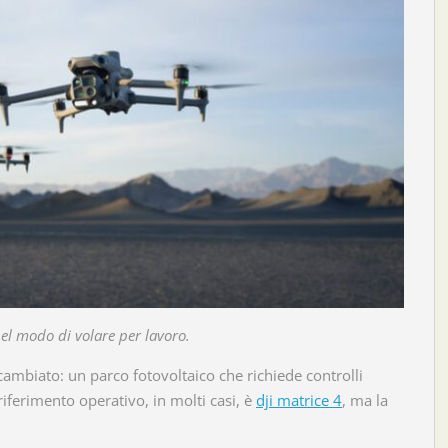
el modo di volare per lavoro.
ambiato: un parco fotovoltaico che richiede controlli
 riferimento operativo, in molti casi, è
dji matrice 4
, ma la