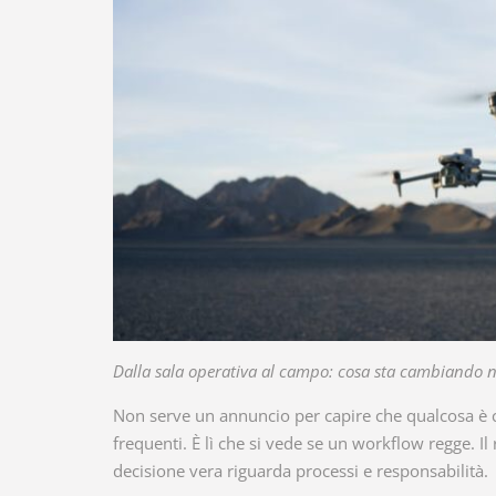
Dalla sala operativa al campo: cosa sta cambiando n
Non serve un annuncio per capire che qualcosa è c
frequenti. È lì che si vede se un workflow regge. Il
decisione vera riguarda processi e responsabilità.