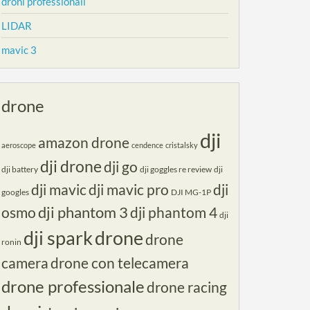
droni professionali
LIDAR
mavic 3
drone
dji
amazon drone
aeroscope
cendence
cristalsky
dji drone
dji go
dji battery
dji goggles re review
dji
dji mavic
dji mavic pro
dji
googles
DJI MG-1P
dji phantom 3
osmo
dji phantom 4
dji
dji spark
drone
drone
ronin
camera
drone con telecamera
drone professionale
drone racing