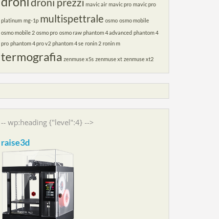
droni
droni prezzi
mavic air
mavic pro
mavic pro
multispettrale
platinum
mg-1p
osmo
osmo mobile
osmo mobile 2
osmo pro
osmo raw
phantom 4 advanced
phantom 4
pro
phantom 4 pro v2
phantom 4 se
ronin 2
ronin m
termografia
zenmuse x5s
zenmuse xt
zenmuse xt2
-- wp:heading {"level":4} -->
raise3d