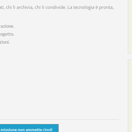
, chi li archivia, chi li condivide. La tecnologia è pronta,
razione.
rogetto.
zioni.
a missione non ammette rinvii