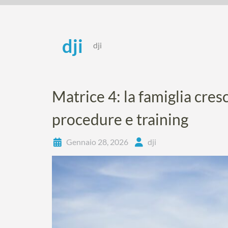
Skip
to
content
dji
dji
Matrice 4: la famiglia cres
procedure e training
Gennaio 28, 2026
dji