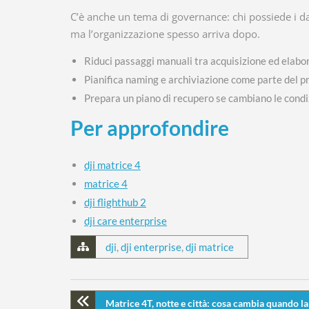
C’è anche un tema di governance: chi possiede i dati
ma l’organizzazione spesso arriva dopo.
Riduci passaggi manuali tra acquisizione ed elabo
Pianifica naming e archiviazione come parte del p
Prepara un piano di recupero se cambiano le condi
Per approfondire
dji matrice 4
matrice 4
dji flighthub 2
dji care enterprise
dji
,
dji enterprise
,
dji matrice
Matrice 4T, notte e città: cosa cambia quando l