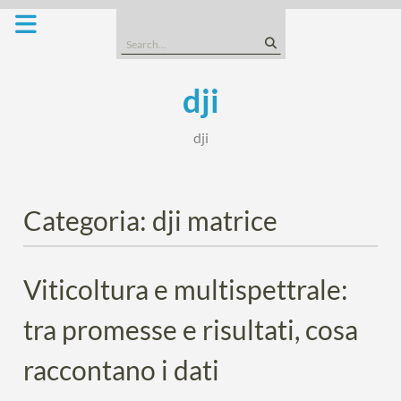
Skip
to
Search
content
for:
dji
dji
Categoria:
dji matrice
Viticoltura e multispettrale:
tra promesse e risultati, cosa
raccontano i dati