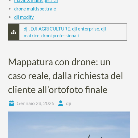
mavic 3 multispectral
drone multispettrale
dji modify
dji
,
DJI AGRICULTURE
,
dji enterprise
,
dji
matrice
,
droni professionali
Mappatura con drone: un
caso reale, dalla richiesta del
cliente all’ortofoto finale
Gennaio 28, 2026
dji