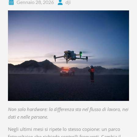
Gennaio 28, 2026
dji
Non solo hardware: la differenza sta nel flusso di lavoro, nei
dati e nelle persone.
Negli ultimi mesi si ripete lo stesso copione: un parco
fotovoltaico che richiede controlli frequenti. Cambia il