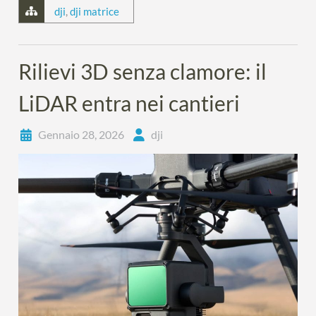
dji
,
dji matrice
Rilievi 3D senza clamore: il
LiDAR entra nei cantieri
Gennaio 28, 2026
dji