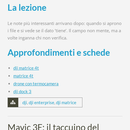
La lezione
Le note più interessanti arrivano dopo: quando si aprono
i file e si vede se il dato ‘tiene’. Il campo non mente, ma a
volte inganna chi non verifica.
Approfondimenti e schede
dji matrice 4t
matrice 4t
drone con termocamera
dji dock 3
dji
,
dji enterprise
,
dji matrice
Mavic 3E: il taccuino del