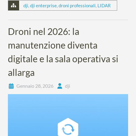
dji
,
dji enterprise
,
droni professionali
,
LIDAR
Droni nel 2026: la
manutenzione diventa
digitale e la sala operativa si
allarga
Gennaio 28, 2026
dji