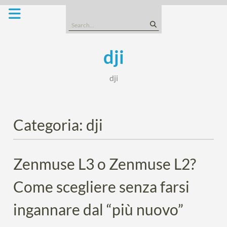
Skip
to
Search
content
for:
dji
dji
Categoria:
dji
Zenmuse L3 o Zenmuse L2?
Come scegliere senza farsi
ingannare dal “più nuovo”