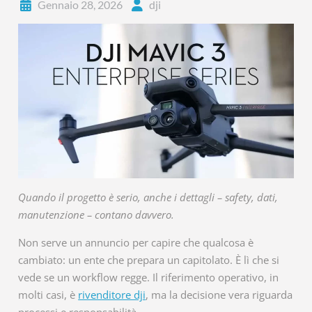
Gennaio 28, 2026
dji
Quando il progetto è serio, anche i dettagli – safety, dati,
manutenzione – contano davvero.
Non serve un annuncio per capire che qualcosa è
cambiato: un ente che prepara un capitolato. È lì che si
vede se un workflow regge. Il riferimento operativo, in
molti casi, è
rivenditore dji
, ma la decisione vera riguarda