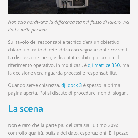
Non solo hardware: la differenza sta nel flusso di lavoro, nei
dati e nelle persone.
Sul tavolo del responsabile tecnico c’era un obiettivo
chiaro: un tratto di rete idrica con segnalazioni ricorrenti.
La discussione, però, è diventata subito più ampia. Il
riferimento operativo, in molti casi, è
dji matrice 350
, ma
la decisione vera riguarda processi e responsabilità.
Quando serve chiarezza,
dji dock 3
è spesso la prima
pagina aperta. Poi si discute di procedure, non di slogan.
La scena
Non è raro che la parte più delicata sia l’ultimo 20%:
controllo qualità, pulizia del dato, esportazioni. È il pezzo