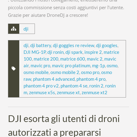
piccola commissione senza costi aggiuntivi per l’utente.
Grazie per aiutare DroneDJ a crescere!
dji
dji
,
dji battery
,
dji goggles re review
,
dji googles
,
DJI MG-1P
,
dji ronin
,
dji spark
,
inspire 2
,
matrice
100
,
matrice 200
,
matrice 600
,
mavic 2
,
mavic
air
,
mavic pro
,
mavic pro platinum
,
mg-1p
,
osmo
,
osmo mobile
,
osmo mobile 2
,
osmo pro
,
osmo
raw
,
phantom 4 advanced
,
phantom 4 pro
,
phantom 4 pro v2
,
phantom 4 se
,
ronin 2
,
ronin
m
,
zenmuse x5s
,
zenmuse xt
,
zenmuse xt2
DJI esorta gli utenti di droni
autorizzati a prepararsi