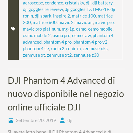
aeroscope
,
cendence
,
cristalsky
,
dji
,
dji battery
,
dji goggles re review
,
dji googles
,
DJI MG-1P
,
dji
ronin
,
dji spark
,
inspire 2
,
matrice 100
,
matrice
200
,
matrice 600
,
mavic 2
,
mavic air
,
mavic pro
,
mavic pro platinum
,
mg-1p
,
osmo
,
osmo mobile
,
osmo mobile 2
,
osmo pro
,
osmo raw
,
phantom 4
advanced
,
phantom 4 pro
,
phantom 4 pro v2
,
phantom 4 se
,
ronin 2
,
ronin m
,
zenmuse x5s
,
zenmuse xt
,
zenmuse xt2
,
zenmuse z30
DJI Phantom 4 Advanced di
nuovo disponibile nel negozio
online ufficiale DJI
Settembre 20, 2019
dji
Sì, avete letto bene. Il DJI Phantom 4 Advanced è di