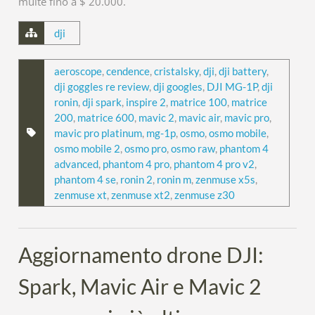
multe fino a $ 20.000.
dji
aeroscope
,
cendence
,
cristalsky
,
dji
,
dji battery
,
dji goggles re review
,
dji googles
,
DJI MG-1P
,
dji
ronin
,
dji spark
,
inspire 2
,
matrice 100
,
matrice
200
,
matrice 600
,
mavic 2
,
mavic air
,
mavic pro
,
mavic pro platinum
,
mg-1p
,
osmo
,
osmo mobile
,
osmo mobile 2
,
osmo pro
,
osmo raw
,
phantom 4
advanced
,
phantom 4 pro
,
phantom 4 pro v2
,
phantom 4 se
,
ronin 2
,
ronin m
,
zenmuse x5s
,
zenmuse xt
,
zenmuse xt2
,
zenmuse z30
Aggiornamento drone DJI:
Spark, Mavic Air e Mavic 2