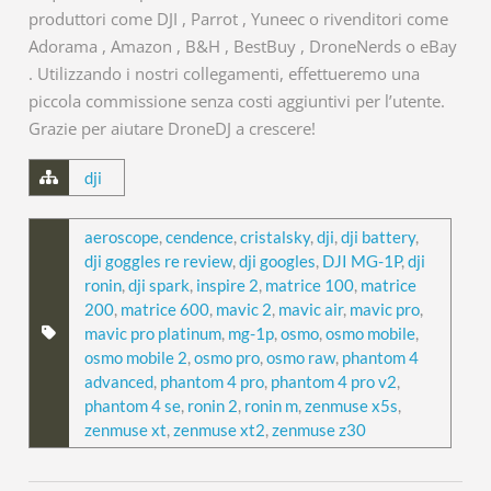
produttori come DJI , Parrot , Yuneec o rivenditori come
Adorama , Amazon , B&H , BestBuy , DroneNerds o eBay
. Utilizzando i nostri collegamenti, effettueremo una
piccola commissione senza costi aggiuntivi per l’utente.
Grazie per aiutare DroneDJ a crescere!
dji
aeroscope
,
cendence
,
cristalsky
,
dji
,
dji battery
,
dji goggles re review
,
dji googles
,
DJI MG-1P
,
dji
ronin
,
dji spark
,
inspire 2
,
matrice 100
,
matrice
200
,
matrice 600
,
mavic 2
,
mavic air
,
mavic pro
,
mavic pro platinum
,
mg-1p
,
osmo
,
osmo mobile
,
osmo mobile 2
,
osmo pro
,
osmo raw
,
phantom 4
advanced
,
phantom 4 pro
,
phantom 4 pro v2
,
phantom 4 se
,
ronin 2
,
ronin m
,
zenmuse x5s
,
zenmuse xt
,
zenmuse xt2
,
zenmuse z30