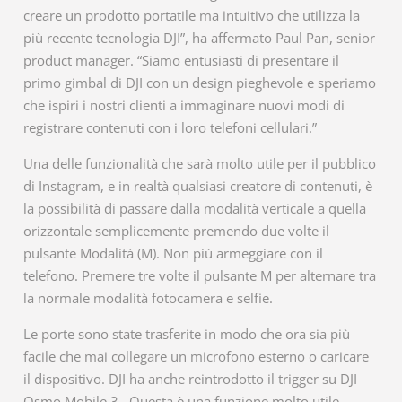
creare un prodotto portatile ma intuitivo che utilizza la
più recente tecnologia DJI”, ha affermato Paul Pan, senior
product manager. “Siamo entusiasti di presentare il
primo gimbal di DJI con un design pieghevole e speriamo
che ispiri i nostri clienti a immaginare nuovi modi di
registrare contenuti con i loro telefoni cellulari.”
Una delle funzionalità che sarà molto utile per il pubblico
di Instagram, e in realtà qualsiasi creatore di contenuti, è
la possibilità di passare dalla modalità verticale a quella
orizzontale semplicemente premendo due volte il
pulsante Modalità (M). Non più armeggiare con il
telefono. Premere tre volte il pulsante M per alternare tra
la normale modalità fotocamera e selfie.
Le porte sono state trasferite in modo che ora sia più
facile che mai collegare un microfono esterno o caricare
il dispositivo. DJI ha anche reintrodotto il trigger su DJI
Osmo Mobile 3 . Questa è una funzione molto utile,