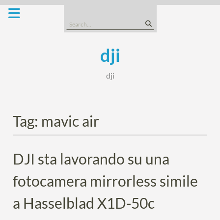
Skip
to
Search
content
for:
dji
dji
Tag:
mavic air
DJI sta lavorando su una
fotocamera mirrorless simile
a Hasselblad X1D-50c