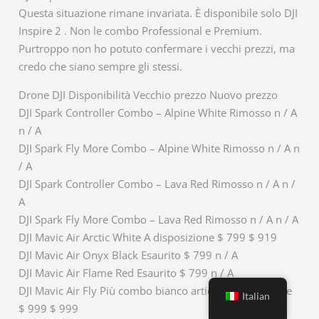
Questa situazione rimane invariata. È disponibile solo DJI
Inspire 2 . Non le combo Professional e Premium.
Purtroppo non ho potuto confermare i vecchi prezzi, ma
credo che siano sempre gli stessi.
Drone DJI Disponibilità Vecchio prezzo Nuovo prezzo
DJI Spark Controller Combo – Alpine White Rimosso n / A
n / A
DJI Spark Fly More Combo – Alpine White Rimosso n / A n
/ A
DJI Spark Controller Combo – Lava Red Rimosso n / A n /
A
DJI Spark Fly More Combo – Lava Red Rimosso n / A n / A
DJI Mavic Air Arctic White A disposizione $ 799 $ 919
DJI Mavic Air Onyx Black Esaurito $ 799 n / A
DJI Mavic Air Flame Red Esaurito $ 799 n / A
DJI Mavic Air Fly Più combo bianco artico A disposizione
Italian
$ 999 $ 999