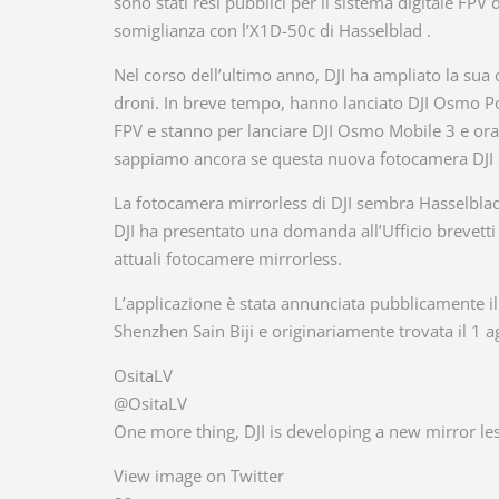
sono stati resi pubblici per il sistema digitale FP
somiglianza con l’X1D-50c di Hasselblad .
Nel corso dell’ultimo anno, DJI ha ampliato la sua of
droni. In breve tempo, hanno lanciato DJI Osmo Poc
FPV e stanno per lanciare DJI Osmo Mobile 3 e o
sappiamo ancora se questa nuova fotocamera DJI 
La fotocamera mirrorless di DJI sembra Hasselbl
DJI ha presentato una domanda all’Ufficio brevett
attuali fotocamere mirrorless.
L’applicazione è stata annunciata pubblicamente il 2
Shenzhen Sain Biji e originariamente trovata il 1 a
OsitaLV
@OsitaLV
One more thing, DJI is developing a new mirror l
View image on Twitter