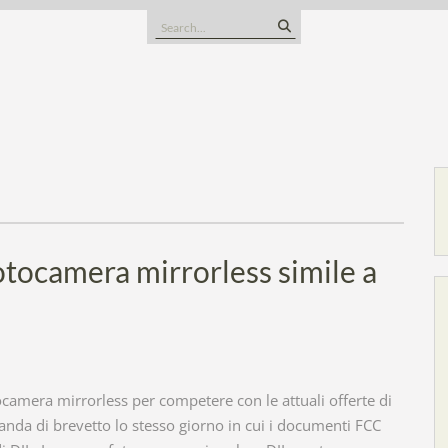
Search
for:
otocamera mirrorless simile a
ocamera mirrorless per competere con le attuali offerte di
da di brevetto lo stesso giorno in cui i documenti FCC