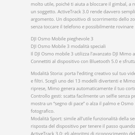
molto utile, poiché ti aiuta a bloccare il gimbal, a
un soggetto. ActiveTrack 3.0 rende davvero semplic
argomento. Un dispositivo di scorrimento dello zoo
senza toccare il telefono e possibilmente rovinare i 
DJI Osmo Mobile pieghevole 3
DJI Osmo Mobile 3 modalità speciali
Il DJI Osmo mobile 3 utilizza l’avanzato DJI Mimo 
Connettiti al dispositivo con Bluetooth 5.0 e sfrutt
Modalità Storia: porta l’editing creativo sul tuo v
e filtri. Scegli uno dei 13 modelli divertenti e Mi
riprese, Mimo genera automaticamente il tuo cort
Controllo gesti: scatta facilmente un selfie senza p
mostra un “segno di pace” o alza il palmo e Osmo M
fotografico.
Modalità Sport: simile all’utile funzionalità della s
risposta del dispositivo per tenere il passo quan
ActiveTrack 3.0: gli algoritmi di riconoscimento 