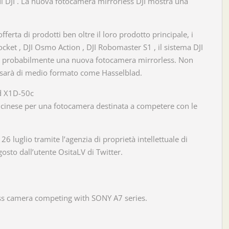
V di DJI . La nuova fotocamera mirrorless DJI mostra una
ferta di prodotti ben oltre il loro prodotto principale, i
ket , DJI Osmo Action , DJI Robomaster S1 , il sistema DJI
ra probabilmente una nuova fotocamera mirrorless. Non
sarà di medio formato come Hasselblad.
ad X1D-50c
i cinese per una fotocamera destinata a competere con le
6 luglio tramite l’agenzia di proprietà intellettuale di
gosto dall’utente OsitaLV di Twitter.
ess camera competing with SONY A7 series.