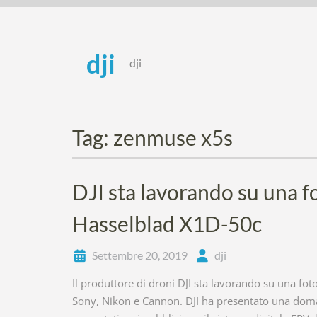
Skip
to
content
dji
dji
Tag:
zenmuse x5s
DJI sta lavorando su una f
Hasselblad X1D-50c
Settembre 20, 2019
dji
Il produttore di droni DJI sta lavorando su una fot
Sony, Nikon e Cannon. DJI ha presentato una doman