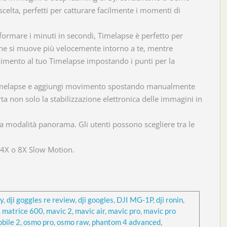
celta, perfetti per catturare facilmente i momenti di
formare i minuti in secondi, Timelapse è perfetto per
 che si muove più velocemente intorno a te, mentre
mento al tuo Timelapse impostando i punti per la
 Timelapse e aggiungi movimento spostando manualmente
 non solo la stabilizzazione elettronica delle immagini in
a modalità panorama. Gli utenti possono scegliere tra le
n 4X o 8X Slow Motion.
ry
,
dji goggles re review
,
dji googles
,
DJI MG-1P
,
dji ronin
,
,
matrice 600
,
mavic 2
,
mavic air
,
mavic pro
,
mavic pro
bile 2
,
osmo pro
,
osmo raw
,
phantom 4 advanced
,