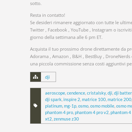
sotto.
Resta in contatto!
Se desideri rimanere aggiornato con tutte le ultime 
Twitter , Facebook , YouTube , Instagram o iscrivit
giorno della settimana alle 6 pm ET.
Acquista il tuo prossimo drone direttamente da pro
Adorama , Amazon , B&H , BestBuy , DroneNerds o 
una piccola commissione senza costi aggiuntivi per
dji
aeroscope
,
cendence
,
cristalsky
,
dji
,
dji batte
dji spark
,
inspire 2
,
matrice 100
,
matrice 200
platinum
,
mg-1p
,
osmo
,
osmo mobile
,
osmo mo
phantom 4 pro
,
phantom 4 pro v2
,
phantom 4
xt2
,
zenmuse z30