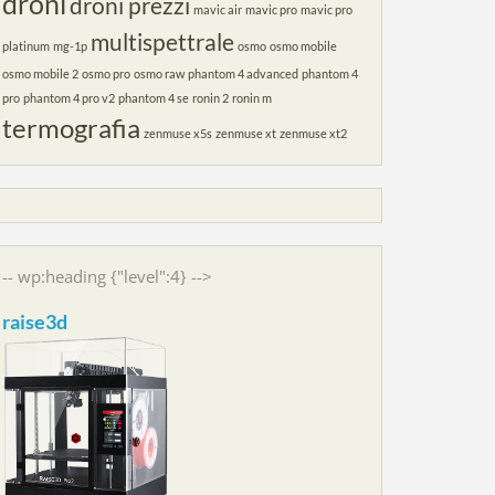
droni
droni prezzi
mavic air
mavic pro
mavic pro
multispettrale
platinum
mg-1p
osmo
osmo mobile
osmo mobile 2
osmo pro
osmo raw
phantom 4 advanced
phantom 4
pro
phantom 4 pro v2
phantom 4 se
ronin 2
ronin m
termografia
zenmuse x5s
zenmuse xt
zenmuse xt2
-- wp:heading {"level":4} -->
raise3d