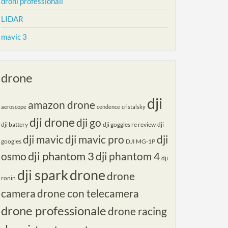
droni professionali
LIDAR
mavic 3
drone
dji
amazon drone
aeroscope
cendence
cristalsky
dji drone
dji go
dji battery
dji goggles re review
dji
dji mavic
dji mavic pro
dji
googles
DJI MG-1P
dji phantom 3
osmo
dji phantom 4
dji
dji spark
drone
drone
ronin
camera
drone con telecamera
drone professionale
drone racing