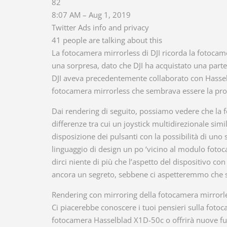
82
8:07 AM – Aug 1, 2019
Twitter Ads info and privacy
41 people are talking about this
La fotocamera mirrorless di DJI ricorda la fotoca
una sorpresa, dato che DJI ha acquistato una parte
DJI aveva precedentemente collaborato con Hassel
fotocamera mirrorless che sembrava essere la pros
Dai rendering di seguito, possiamo vedere che la 
differenze tra cui un joystick multidirezionale simi
disposizione dei pulsanti con la possibilità di un
linguaggio di design un po ‘vicino al modulo fotoc
dirci niente di più che l’aspetto del dispositivo c
ancora un segreto, sebbene ci aspetteremmo che 
Rendering con mirroring della fotocamera mirrorle
Ci piacerebbe conoscere i tuoi pensieri sulla fotoc
fotocamera Hasselblad X1D-50c o offrirà nuove fun