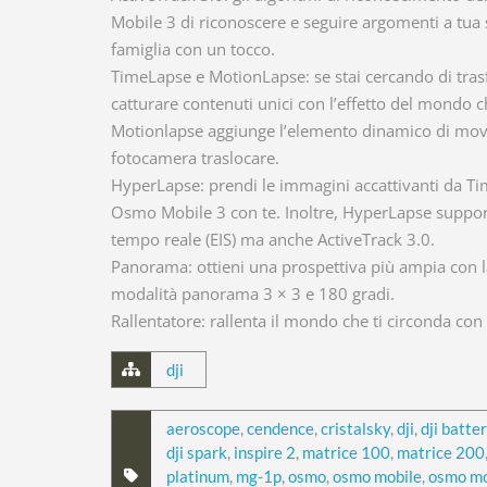
Mobile 3 di riconoscere e seguire argomenti a tua s
famiglia con un tocco.
TimeLapse e MotionLapse: se stai cercando di tras
catturare contenuti unici con l’effetto del mondo
Motionlapse aggiunge l’elemento dinamico di movi
fotocamera traslocare.
HyperLapse: prendi le immagini accattivanti da
Osmo Mobile 3 con te. Inoltre, HyperLapse supporta
tempo reale (EIS) ma anche ActiveTrack 3.0.
Panorama: ottieni una prospettiva più ampia con l
modalità panorama 3 × 3 e 180 gradi.
Rallentatore: rallenta il mondo che ti circonda co
dji
aeroscope
,
cendence
,
cristalsky
,
dji
,
dji batte
dji spark
,
inspire 2
,
matrice 100
,
matrice 200
platinum
,
mg-1p
,
osmo
,
osmo mobile
,
osmo mo