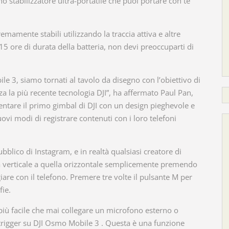
 stabilizzatore ultra-portatile che puoi portare con te
mamente stabili utilizzando la traccia attiva e altre
5 ore di durata della batteria, non devi preoccuparti di
 3, siamo tornati al tavolo da disegno con l’obiettivo di
za la più recente tecnologia DJI”, ha affermato Paul Pan,
entare il primo gimbal di DJI con un design pieghevole e
ovi modi di registrare contenuti con i loro telefoni
ubblico di Instagram, e in realtà qualsiasi creatore di
ità verticale a quella orizzontale semplicemente premendo
are con il telefono. Premere tre volte il pulsante M per
fie.
 più facile che mai collegare un microfono esterno o
il trigger su DJI Osmo Mobile 3 . Questa è una funzione