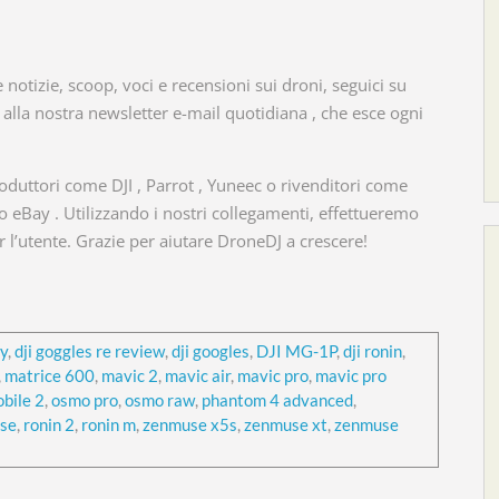
notizie, scoop, voci e recensioni sui droni, seguici su
i alla nostra newsletter e-mail quotidiana , che esce ogni
duttori come DJI , Parrot , Yuneec o rivenditori come
eBay . Utilizzando i nostri collegamenti, effettueremo
 l’utente. Grazie per aiutare DroneDJ a crescere!
ry
,
dji goggles re review
,
dji googles
,
DJI MG-1P
,
dji ronin
,
,
matrice 600
,
mavic 2
,
mavic air
,
mavic pro
,
mavic pro
bile 2
,
osmo pro
,
osmo raw
,
phantom 4 advanced
,
 se
,
ronin 2
,
ronin m
,
zenmuse x5s
,
zenmuse xt
,
zenmuse