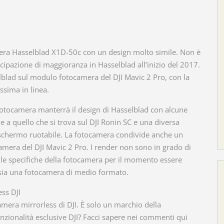
mera Hasselblad X1D-50c con un design molto simile. Non è
cipazione di maggioranza in Hasselblad all’inizio del 2017.
blad sul modulo fotocamera del DJI Mavic 2 Pro, con la
sima in linea.
fotocamera manterrà il design di Hasselblad con alcune
le a quello che si trova sul DJI Ronin SC e una diversa
o schermo ruotabile. La fotocamera condivide anche un
amera del DJI Mavic 2 Pro. I render non sono in grado di
on le specifiche della fotocamera per il momento essere
sia una fotocamera di medio formato.
ss DJI
amera mirrorless di DJI. È solo un marchio della
zionalità esclusive DJI? Facci sapere nei commenti qui