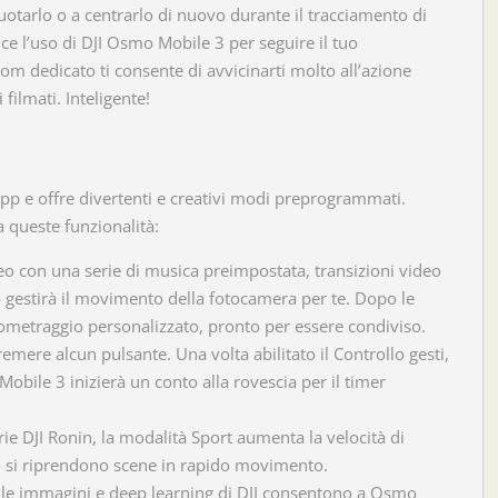
 ruotarlo o a centrarlo di nuovo durante il tracciamento di
e l’uso di DJI Osmo Mobile 3 per seguire il tuo
m dedicato ti consente di avvicinarti molto all’azione
filmati. Inteligente!
app e offre divertenti e creativi modi preprogrammati.
a queste funzionalità:
ideo con una serie di musica preimpostata, transizioni video
mo gestirà il movimento della fotocamera per te. Dopo le
ometraggio personalizzato, pronto per essere condiviso.
remere alcun pulsante. Una volta abilitato il Controllo gesti,
obile 3 inizierà un conto alla rovescia per il timer
erie DJI Ronin, la modalità Sport aumenta la velocità di
do si riprendono scene in rapido movimento.
delle immagini e deep learning di DJI consentono a Osmo