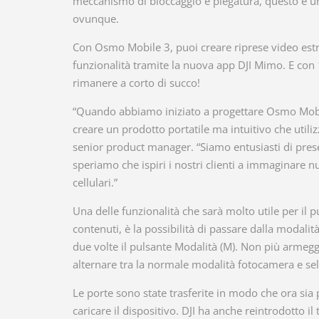
meccanismo di bloccaggio e piegatura, questo è uno
ovunque.
Con Osmo Mobile 3, puoi creare riprese video estre
funzionalità tramite la nuova app DJI Mimo. E con 1
rimanere a corto di succo!
“Quando abbiamo iniziato a progettare Osmo Mobile
creare un prodotto portatile ma intuitivo che utiliz
senior product manager. “Siamo entusiasti di pres
speriamo che ispiri i nostri clienti a immaginare nu
cellulari.”
Una delle funzionalità che sarà molto utile per il p
contenuti, è la possibilità di passare dalla modal
due volte il pulsante Modalità (M). Non più armeggi
alternare tra la normale modalità fotocamera e sel
Le porte sono state trasferite in modo che ora sia
caricare il dispositivo. DJI ha anche reintrodotto 