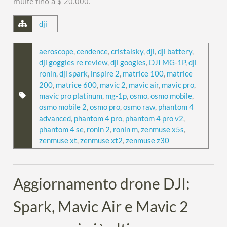
multe fino a $ 20.000.
dji
aeroscope
,
cendence
,
cristalsky
,
dji
,
dji battery
,
dji goggles re review
,
dji googles
,
DJI MG-1P
,
dji
ronin
,
dji spark
,
inspire 2
,
matrice 100
,
matrice
200
,
matrice 600
,
mavic 2
,
mavic air
,
mavic pro
,
mavic pro platinum
,
mg-1p
,
osmo
,
osmo mobile
,
osmo mobile 2
,
osmo pro
,
osmo raw
,
phantom 4
advanced
,
phantom 4 pro
,
phantom 4 pro v2
,
phantom 4 se
,
ronin 2
,
ronin m
,
zenmuse x5s
,
zenmuse xt
,
zenmuse xt2
,
zenmuse z30
Aggiornamento drone DJI:
Spark, Mavic Air e Mavic 2