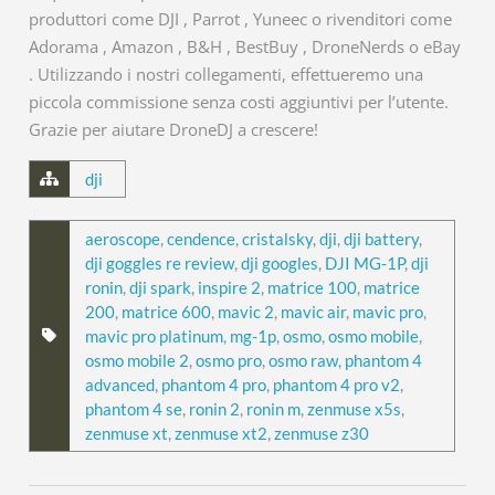
produttori come DJI , Parrot , Yuneec o rivenditori come
Adorama , Amazon , B&H , BestBuy , DroneNerds o eBay
. Utilizzando i nostri collegamenti, effettueremo una
piccola commissione senza costi aggiuntivi per l’utente.
Grazie per aiutare DroneDJ a crescere!
dji
aeroscope
,
cendence
,
cristalsky
,
dji
,
dji battery
,
dji goggles re review
,
dji googles
,
DJI MG-1P
,
dji
ronin
,
dji spark
,
inspire 2
,
matrice 100
,
matrice
200
,
matrice 600
,
mavic 2
,
mavic air
,
mavic pro
,
mavic pro platinum
,
mg-1p
,
osmo
,
osmo mobile
,
osmo mobile 2
,
osmo pro
,
osmo raw
,
phantom 4
advanced
,
phantom 4 pro
,
phantom 4 pro v2
,
phantom 4 se
,
ronin 2
,
ronin m
,
zenmuse x5s
,
zenmuse xt
,
zenmuse xt2
,
zenmuse z30