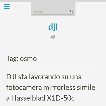
Skip
to
Search
content
for:
dji
dji
Tag:
osmo
DJI sta lavorando su una
fotocamera mirrorless simile
a Hasselblad X1D-50c