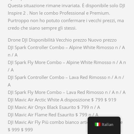
Questa situazione rimane invariata. È disponibile solo DJI
Inspire 2 . Non le combo Professional e Premium.
Purtroppo non ho potuto confermare i vecchi prezzi, ma
credo che siano sempre gli stessi.
Drone DJI Disponibilità Vecchio prezzo Nuovo prezzo
DJI Spark Controller Combo – Alpine White Rimosso n / A
n / A
DJI Spark Fly More Combo – Alpine White Rimosso n / A n
/ A
DJI Spark Controller Combo – Lava Red Rimosso n / A n /
A
DJI Spark Fly More Combo – Lava Red Rimosso n / A n / A
DJI Mavic Air Arctic White A disposizione $ 799 $ 919
DJI Mavic Air Onyx Black Esaurito $ 799 n / A
DJI Mavic Air Flame Red Esaurito $ 799 n / A
DJI Mavic Air Fly Più combo bianco artico A disposizione
Italian
$ 999 $ 999