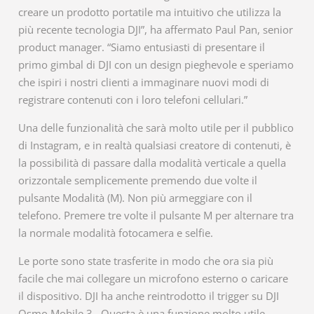
creare un prodotto portatile ma intuitivo che utilizza la
più recente tecnologia DJI”, ha affermato Paul Pan, senior
product manager. “Siamo entusiasti di presentare il
primo gimbal di DJI con un design pieghevole e speriamo
che ispiri i nostri clienti a immaginare nuovi modi di
registrare contenuti con i loro telefoni cellulari.”
Una delle funzionalità che sarà molto utile per il pubblico
di Instagram, e in realtà qualsiasi creatore di contenuti, è
la possibilità di passare dalla modalità verticale a quella
orizzontale semplicemente premendo due volte il
pulsante Modalità (M). Non più armeggiare con il
telefono. Premere tre volte il pulsante M per alternare tra
la normale modalità fotocamera e selfie.
Le porte sono state trasferite in modo che ora sia più
facile che mai collegare un microfono esterno o caricare
il dispositivo. DJI ha anche reintrodotto il trigger su DJI
Osmo Mobile 3 . Questa è una funzione molto utile,