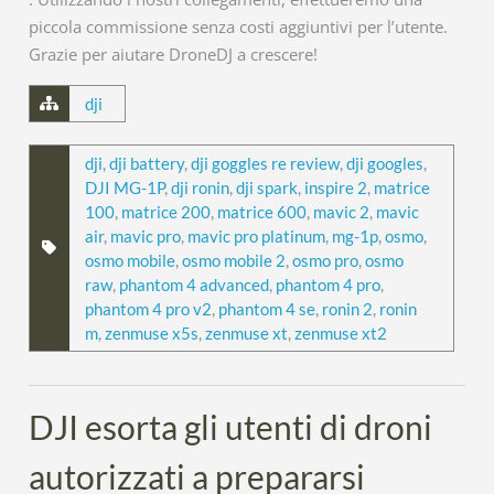
piccola commissione senza costi aggiuntivi per l’utente.
Grazie per aiutare DroneDJ a crescere!
dji
dji
,
dji battery
,
dji goggles re review
,
dji googles
,
DJI MG-1P
,
dji ronin
,
dji spark
,
inspire 2
,
matrice
100
,
matrice 200
,
matrice 600
,
mavic 2
,
mavic
air
,
mavic pro
,
mavic pro platinum
,
mg-1p
,
osmo
,
osmo mobile
,
osmo mobile 2
,
osmo pro
,
osmo
raw
,
phantom 4 advanced
,
phantom 4 pro
,
phantom 4 pro v2
,
phantom 4 se
,
ronin 2
,
ronin
m
,
zenmuse x5s
,
zenmuse xt
,
zenmuse xt2
DJI esorta gli utenti di droni
autorizzati a prepararsi