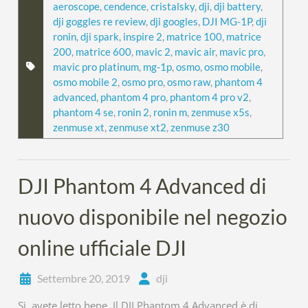
aeroscope
,
cendence
,
cristalsky
,
dji
,
dji battery
,
dji goggles re review
,
dji googles
,
DJI MG-1P
,
dji
ronin
,
dji spark
,
inspire 2
,
matrice 100
,
matrice
200
,
matrice 600
,
mavic 2
,
mavic air
,
mavic pro
,
mavic pro platinum
,
mg-1p
,
osmo
,
osmo mobile
,
osmo mobile 2
,
osmo pro
,
osmo raw
,
phantom 4
advanced
,
phantom 4 pro
,
phantom 4 pro v2
,
phantom 4 se
,
ronin 2
,
ronin m
,
zenmuse x5s
,
zenmuse xt
,
zenmuse xt2
,
zenmuse z30
DJI Phantom 4 Advanced di
nuovo disponibile nel negozio
online ufficiale DJI
Settembre 20, 2019
dji
Sì, avete letto bene. Il DJI Phantom 4 Advanced è di