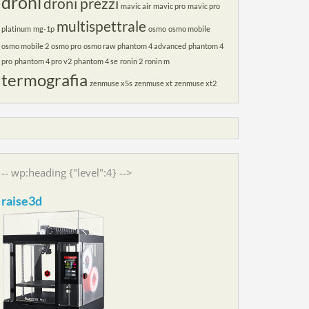
droni
droni prezzi
mavic air
mavic pro
mavic pro
multispettrale
platinum
mg-1p
osmo
osmo mobile
osmo mobile 2
osmo pro
osmo raw
phantom 4 advanced
phantom 4
pro
phantom 4 pro v2
phantom 4 se
ronin 2
ronin m
termografia
zenmuse x5s
zenmuse xt
zenmuse xt2
-- wp:heading {"level":4} -->
raise3d