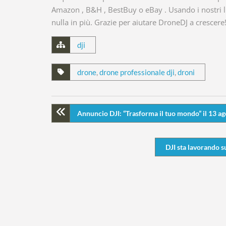
Amazon , B&H , BestBuy o eBay . Usando i nostri 
nulla in più. Grazie per aiutare DroneDJ a crescere
dji
drone
,
drone professionale dji
,
droni
Annuncio DJI: “Trasforma il tuo mondo” il 13 a
DJI sta lavorando 