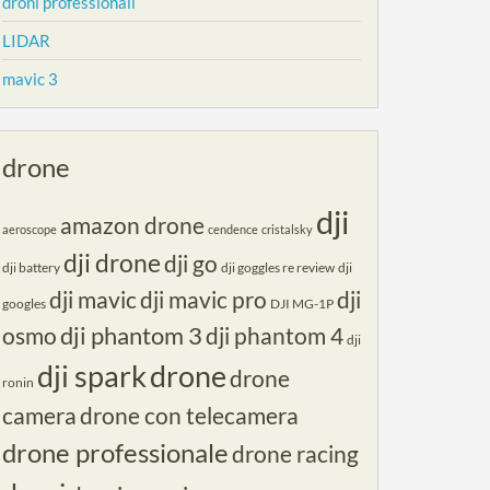
droni professionali
LIDAR
mavic 3
drone
dji
amazon drone
aeroscope
cendence
cristalsky
dji drone
dji go
dji battery
dji goggles re review
dji
dji mavic
dji mavic pro
dji
googles
DJI MG-1P
dji phantom 3
osmo
dji phantom 4
dji
dji spark
drone
drone
ronin
camera
drone con telecamera
drone professionale
drone racing