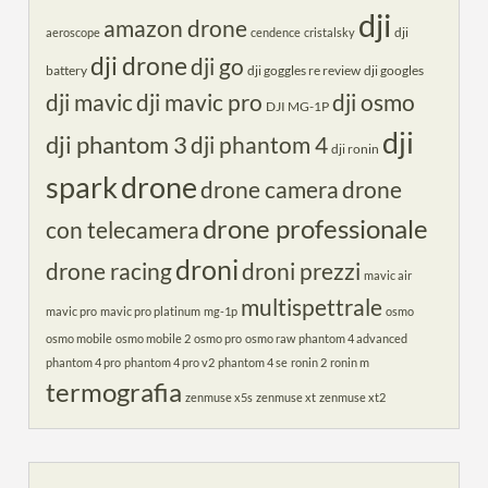
dji
amazon drone
dji
aeroscope
cendence
cristalsky
dji drone
dji go
battery
dji goggles re review
dji googles
dji mavic
dji mavic pro
dji osmo
DJI MG-1P
dji
dji phantom 3
dji phantom 4
dji ronin
spark
drone
drone camera
drone
drone professionale
con telecamera
droni
drone racing
droni prezzi
mavic air
multispettrale
mavic pro
mavic pro platinum
mg-1p
osmo
osmo mobile
osmo mobile 2
osmo pro
osmo raw
phantom 4 advanced
phantom 4 pro
phantom 4 pro v2
phantom 4 se
ronin 2
ronin m
termografia
zenmuse x5s
zenmuse xt
zenmuse xt2