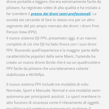
drone portatile e leggero che era estremamente facile da
pilotare, ha registrato video di alta qualità e ha iniziato a
far scendere il
prezzo dei droni semi-professionali
. La
società sta cercando di fare lo stesso ora per un altro
segmento del più ampio mercato dei droni: i droni First
Person View (FPV).
Il nuovo sistema DJI FPV, presentato oggi, è un riavvio
completo di ciò che DJI ha fatto finora con i suoi droni
FPV. Riunendo quell’esperienza e la maggior parte delle
caratteristiche popolari della serie Mavic, l’azienda ha
creato un nuovo drone ibrido che è sia un quadricottero
FPV facile da pilotare che una telecamera volante
stabilizzata a 4K/60fps.
Il nuovo sistema FPV include tre modalità di volo:
Normale, Sport e Manuale. Normal è una modalità semi-
autonoma per principianti assoluti. Lo sport mantiene in
atto funzioni di sicurezza come il rilevamento di oggetti,
ma sblocca più potenza e manovre più rischiose. Il