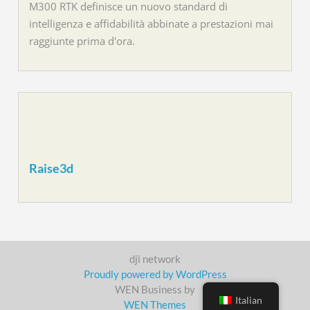
M300 RTK definisce un nuovo standard di
intelligenza e affidabilità abbinate a prestazioni mai
raggiunte prima d'ora.
Raise3d
dji network
Proudly powered by WordPress
WEN Business by
Italian
WEN Themes