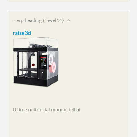
-- wp:heading {"level":4} -->
raise3d
Ultime notizie dal mondo dell ai