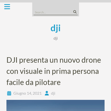
Skip
to
Search
content
for:
dji
dji
DJI presenta un nuovo drone
con visuale in prima persona
facile da pilotare
Giugno 14, 2021
dji