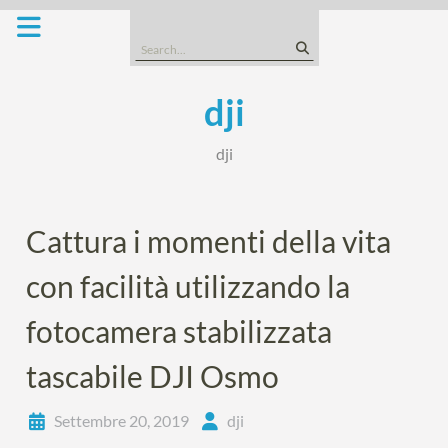
Skip
to
Search
content
for:
dji
dji
Cattura i momenti della vita
con facilità utilizzando la
fotocamera stabilizzata
tascabile DJI Osmo
Settembre 20, 2019
dji