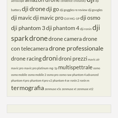
dji
aeroscope
cendence
cristalsky
dji drone
dji go
battery
dji goggles re review
dji googles
dji mavic
dji mavic pro
dji osmo
DJI MG-1P
dji
dji phantom 3
dji phantom 4
dji ronin
spark
drone
drone camera
drone
drone professionale
con telecamera
droni
drone racing
droni prezzi
mavic air
multispettrale
mavic pro
mavic pro platinum
mg-1p
osmo
osmo mobile
osmo mobile 2
osmo pro
osmo raw
phantom 4 advanced
phantom 4 pro
phantom 4 pro v2
phantom 4 se
ronin 2
ronin m
termografia
zenmuse x5s
zenmuse xt
zenmuse xt2