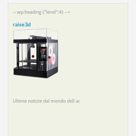
-- wp:heading {"level":4} -->
raise3d
Ultime notizie dal mondo dell ai