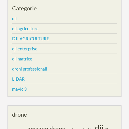
Categorie
dji
dji agriculture
DJI AGRICULTURE
dji enterprise
dji matrice
droni professionali
LIDAR
mavic 3
drone
dji
amazon drone