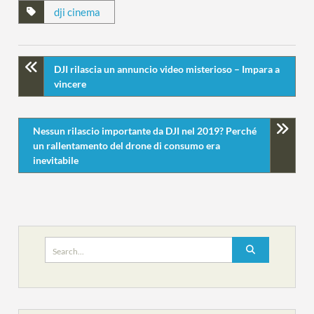
dji cinema
DJI rilascia un annuncio video misterioso – Impara a
vincere
Nessun rilascio importante da DJI nel 2019? Perché
un rallentamento del drone di consumo era
inevitabile
Search
for: