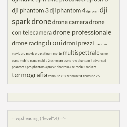
DJI MG-1P
dji
dji phantom 3
dji phantom 4
dji ronin
spark
drone
drone camera
drone
drone professionale
con telecamera
droni
drone racing
droni prezzi
mavic air
multispettrale
mavic pro
mavic pro platinum
mg-1p
osmo
osmo mobile
osmo mobile 2
osmo pro
osmo raw
phantom 4 advanced
phantom 4 pro
phantom 4 pro v2
phantom 4 se
ronin 2
ronin m
termografia
zenmuse x5s
zenmuse xt
zenmuse xt2
-- wp:heading {"level":4} -->