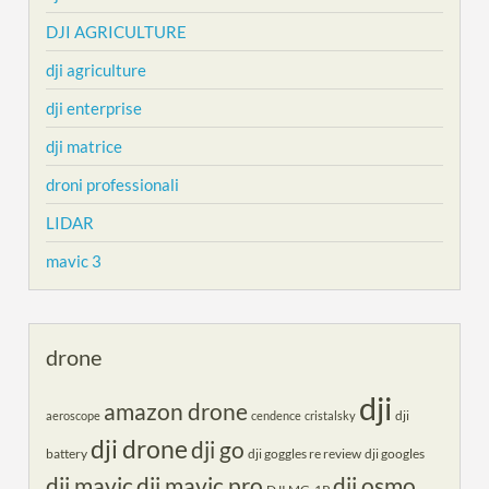
DJI AGRICULTURE
dji agriculture
dji enterprise
dji matrice
droni professionali
LIDAR
mavic 3
drone
dji
amazon drone
dji
aeroscope
cendence
cristalsky
dji drone
dji go
battery
dji goggles re review
dji googles
dji mavic
dji mavic pro
dji osmo